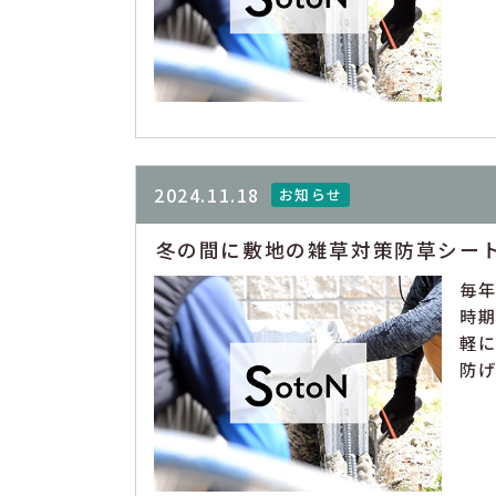
2024.11.18
お知らせ
冬の間に敷地の雑草対策防草シー
毎
時
軽
防げ