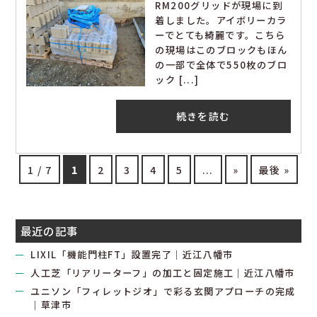
RM200グリッドが現場に到
着しました。アイボリーカラ
ーでとても綺麗です。こちら
の現場はこのブロックもほん
の一部で全体で550枚のブロ
ック [...]
続きを読む
1 / 7
1
2
3
4
5
...
»
最後 »
最近の記事
LIXIL「機能門柱FT」設置完了｜近江八幡市
人工芝「リアリーターフ」の加工と固定施工｜近江八幡市
ユニソン「フィレットジオ」で彩る玄関アプローチの完成
｜草津市