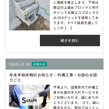
に階段を施工します。下地は
周辺の土留めブロックと同デ
ザインで太陽エコブロックス
の200グリッドを使用してお
ります。すべて鉄筋を通して
しっか [...]
続きを読む
2025.12.18
お知らせ
年末年始休暇のお知らせ｜外構工事・お庭のお困
りごと
平素より、滋賀県内で外構工
事やお庭の手入れサービスを
ご利用いただき、誠にありが
とうございます。 さて、誠に
勝手ながら、弊社ではソトン