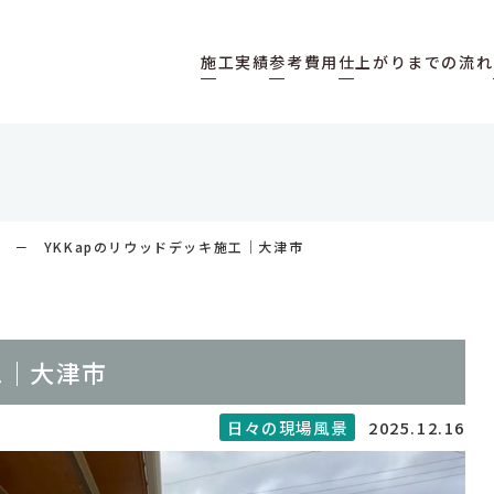
施工実績
参考費用
仕上がりまでの流れ
景
YKKapのリウッドデッキ施工｜大津市
工｜大津市
2025.12.16
日々の現場風景