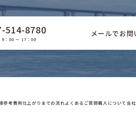
7-514-8780
メールでお問
9：00 ～ 17：00
績
参考費用
仕上がりまでの流れ
よくあるご質問
職人について
会