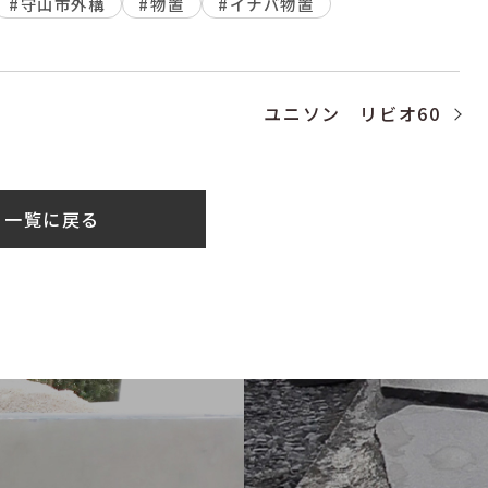
#守山市外構
#物置
#イナバ物置
ユニソン リビオ60
一覧に戻る