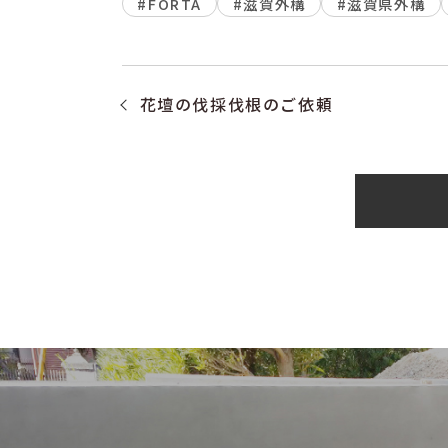
#FORTA
#滋賀外構
#滋賀県外構
花壇の伐採伐根のご依頼