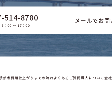
7-514-8780
メールでお問
9：00 ～ 17：00
績
参考費用
仕上がりまでの流れ
よくあるご質問
職人について
会