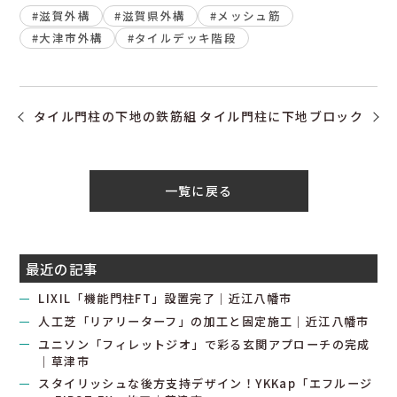
#滋賀外構
#滋賀県外構
#メッシュ筋
#大津市外構
#タイルデッキ階段
タイル門柱の下地の鉄筋組
タイル門柱に下地ブロック
一覧に戻る
最近の記事
LIXIL「機能門柱FT」設置完了｜近江八幡市
人工芝「リアリーターフ」の加工と固定施工｜近江八幡市
ユニソン「フィレットジオ」で彩る玄関アプローチの完成
｜草津市
スタイリッシュな後方支持デザイン！YKKap「エフルージ