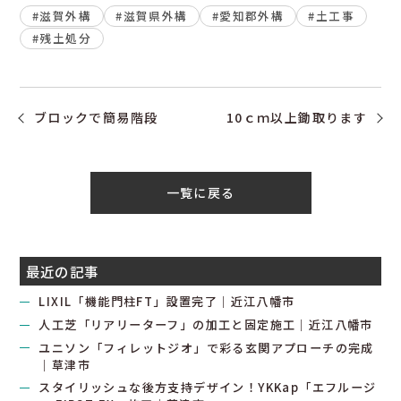
#滋賀外構
#滋賀県外構
#愛知郡外構
#土工事
#残土処分
ブロックで簡易階段
10ｃｍ以上鋤取ります
一覧に戻る
最近の記事
LIXIL「機能門柱FT」設置完了｜近江八幡市
人工芝「リアリーターフ」の加工と固定施工｜近江八幡市
ユニソン「フィレットジオ」で彩る玄関アプローチの完成
｜草津市
スタイリッシュな後方支持デザイン！YKKap「エフルージ