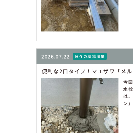
2026.07.22
日々の現場風景
便利な2口タイプ！マエザワ「メ
今回
水
は
ン」