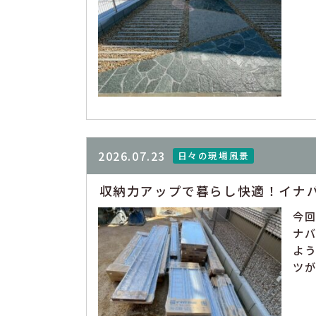
2026.07.23
日々の現場風景
収納力アップで暮らし快適！イナ
今
ナ
よ
ツが