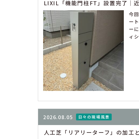
LIXIL「機能門柱FT」設置完了｜
今
ート
ー
ィシ
2026.08.05
日々の現場風景
人工芝「リアリーターフ」の加工