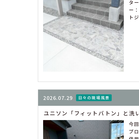
タ
ー
トジ
2026.07.29
日々の現場風景
ユニソン「フィットバトン」と洗
今
プ
使