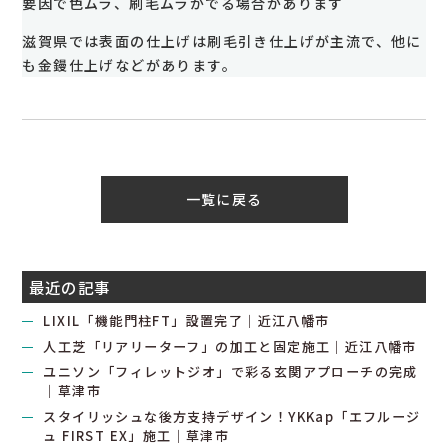
要因で色ムラ、刷毛ムラがでる場合があります
滋賀県では表面の仕上げは刷毛引き仕上げが主流で、他に
も金鏝仕上げなどがあります。
一覧に戻る
最近の記事
LIXIL「機能門柱FT」設置完了｜近江八幡市
人工芝「リアリーターフ」の加工と固定施工｜近江八幡市
ユニソン「フィレットジオ」で彩る玄関アプローチの完成
｜草津市
スタイリッシュな後方支持デザイン！YKKap「エフルージ
ュ FIRST EX」施工｜草津市