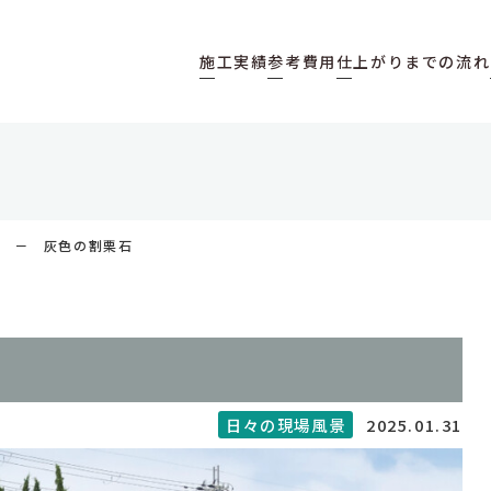
施工実績
参考費用
仕上がりまでの流れ
景
灰色の割栗石
2025.01.31
日々の現場風景