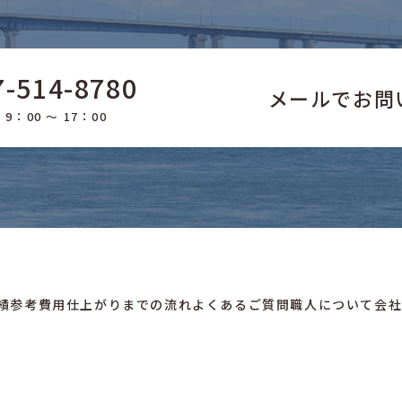
7-514-8780
メールでお問
9：00 ～ 17：00
績
参考費用
仕上がりまでの流れ
よくあるご質問
職人について
会