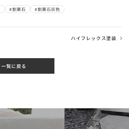
構
#割栗石
#割栗石灰色
ハイフレックス塗装
一覧に戻る