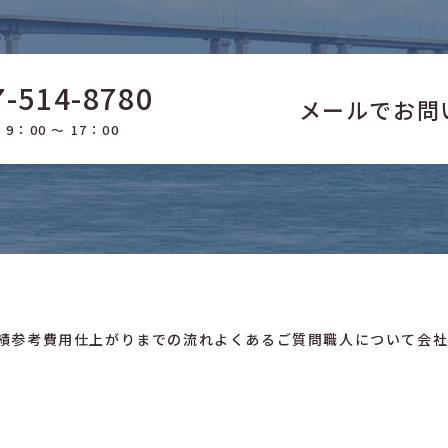
7-514-8780
メールでお問
9：00 ～ 17：00
績
参考費用
仕上がりまでの流れ
よくあるご質問
職人について
会