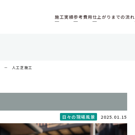
施工実績
参考費用
仕上がりまでの流れ
景
人工芝施工
2025.01.15
日々の現場風景