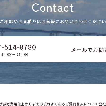
Contact
ご相談やお見積りはお気軽に
お問い合わせくださ
7-514-8780
メールでお問
9：00 ～ 17：00
績
参考費用
仕上がりまでの流れ
よくあるご質問
職人について
会