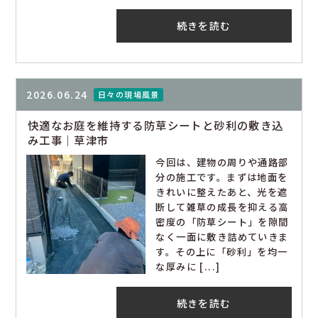
続きを読む
2026.06.24
日々の現場風景
快適なお庭を維持する防草シートと砂利の敷き込
み工事｜草津市
今回は、建物の周りや通路部
分の施工です。まずは地面を
きれいに整えたあと、光を遮
断して雑草の成長を抑える高
密度の「防草シート」を隙間
なく一面に敷き詰めていきま
す。その上に「砂利」を均一
な厚みに [...]
続きを読む