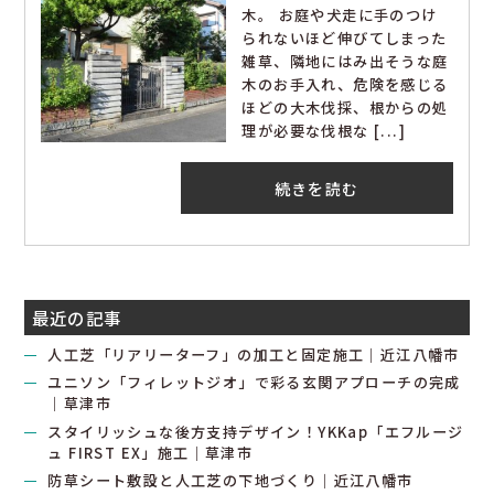
木。 お庭や犬走に手のつけ
られないほど伸びてしまった
雑草、隣地にはみ出そうな庭
木のお手入れ、危険を感じる
ほどの大木伐採、根からの処
理が必要な伐根な [...]
続きを読む
最近の記事
人工芝「リアリーターフ」の加工と固定施工｜近江八幡市
ユニソン「フィレットジオ」で彩る玄関アプローチの完成
｜草津市
スタイリッシュな後方支持デザイン！YKKap「エフルージ
ュ FIRST EX」施工｜草津市
防草シート敷設と人工芝の下地づくり｜近江八幡市