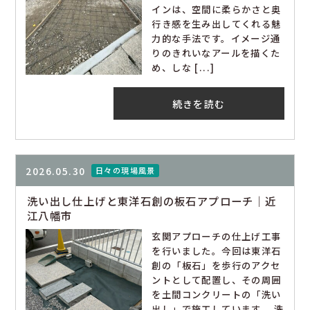
インは、空間に柔らかさと奥
行き感を生み出してくれる魅
力的な手法です。イメージ通
りのきれいなアールを描くた
め、しな [...]
続きを読む
2026.05.30
日々の現場風景
洗い出し仕上げと東洋石創の板石アプローチ｜近
江八幡市
玄関アプローチの仕上げ工事
を行いました。今回は東洋石
創の「板石」を歩行のアクセ
ントとして配置し、その周囲
を土間コンクリートの「洗い
出し」で施工しています。 洗