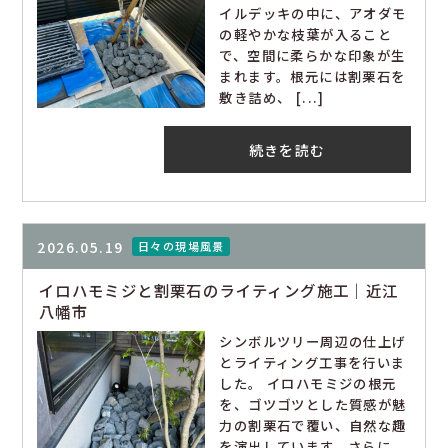
イルデッキの中に、アオダモ
の軽やかな枝葉が入ること
で、空間に柔らかな印象が生
まれます。根元には割栗石を
敷き詰め、 [...]
続きを読む
2026.05.19
日々の現場風景
イロハモミジと割栗石のライティング施工｜近江
八幡市
シンボルツリー周辺の仕上げ
とライティング工事を行いま
した。 イロハモミジの根元
を、ゴツゴツとした質感が魅
力の割栗石で覆い、自然な趣
を演出しています。さらに、