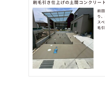
刷毛引き仕上げの土間コンクリー
前
り
スペ
毛引